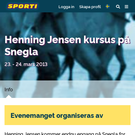
Logga in
Skapa profil
Henning Jensen kursus på
Snegla
23. - 24. mars 2013
Info
Evenemanget organiseras av
Henning Jensen kommer endnu engang på Snegla for