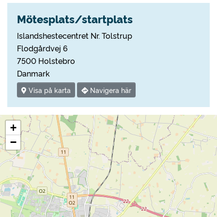
Mötesplats/startplats
Islandshestecentret Nr. Tolstrup
Flodgårdvej 6
7500 Holstebro
Danmark
Visa på karta
Navigera här
+
−