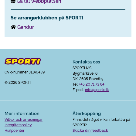
Gå till webbplatsen
Se arrangørklubben på SPORTI
Gandur
Kontakta oss
SPORTI I/S
CVR-nummer 31140439
Bygmarksvej 6
DK-2605 Brøndby
© 2026 SPORTI
Tel:
+45 20 71 73 84
E-post:
info@sporti.dk
Mer information
Återkoppling
Villkor och anvisningar
Finns det något vi kan förbättra på
Integritetspolicy
SPORTI?
Hjälpcenter
Skicka din feedback