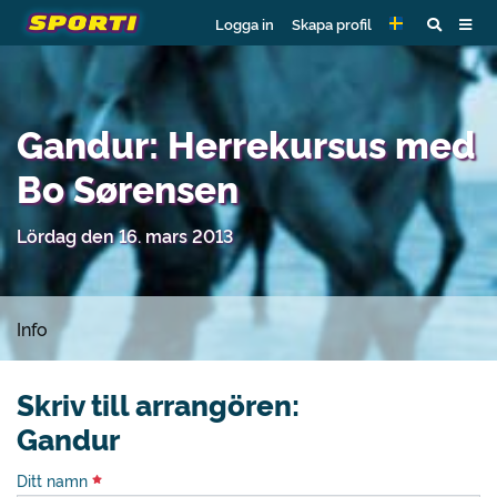
Logga in
Skapa profil
Gandur: Herrekursus med
Bo Sørensen
Lördag den 16. mars 2013
Info
Skriv till arrangören:
Gandur
Ditt namn