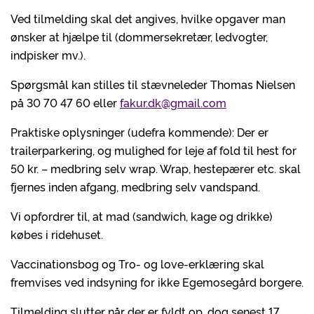
Ved tilmelding skal det angives, hvilke opgaver man
ønsker at hjælpe til (dommersekretær, ledvogter,
indpisker mv.).
Spørgsmål kan stilles til stævneleder Thomas Nielsen
på 30 70 47 60 eller
fakur.dk@gmail.com
Praktiske oplysninger (udefra kommende): Der er
trailerparkering, og mulighed for leje af fold til hest for
50 kr. – medbring selv wrap. Wrap, hestepærer etc. skal
fjernes inden afgang, medbring selv vandspand.
Vi opfordrer til, at mad (sandwich, kage og drikke)
købes i ridehuset.
Vaccinationsbog og Tro- og love-erklæring skal
fremvises ved indsyning for ikke Egemosegård borgere.
Tilmelding slutter når der er fyldt op, dog senest 17.