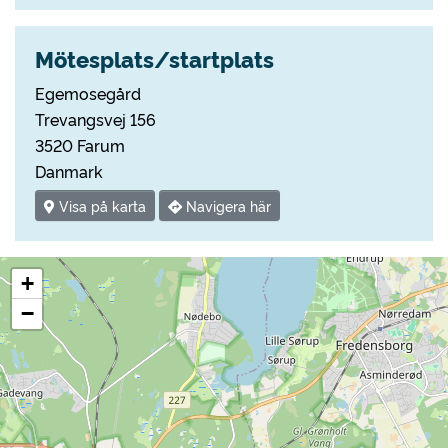
Mötesplats/startplats
Egemosegård
Trevangsvej 156
3520 Farum
Danmark
Visa på karta
Navigera här
+
−