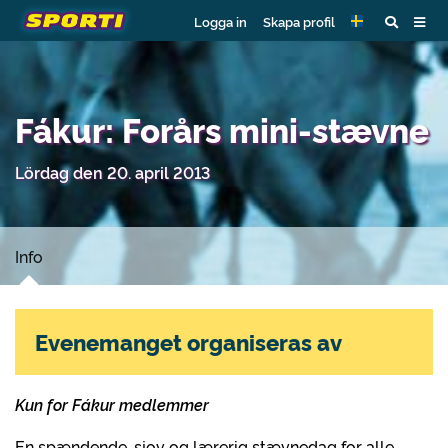
Logga in
Skapa profil
Fákur: Forårs mini-stævne
Lördag den 20. april 2013
Info
Evenemanget organiseras av
Kun for Fákur medlemmer
En spændende, sjov og lærerig stævnedag for alle