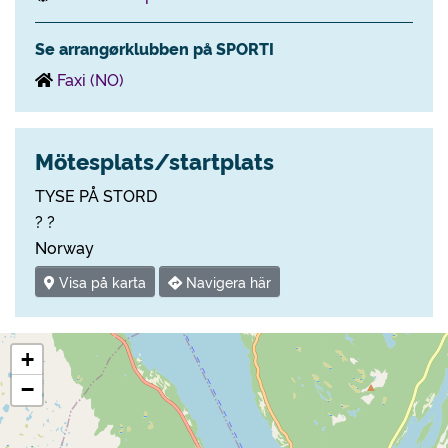
Se arrangørklubben på SPORTI
Faxi (NO)
Mötesplats/startplats
TYSE PÅ STORD
? ?
Norway
Visa på karta
Navigera här
+
−