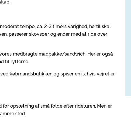
skab.
i moderat tempo, ca. 2-3 timers varighed, hertil skal
ven, passerer skovsøer og ender med at ride over
er vores medbragte madpakke/sandwich. Her er også
 til rytterne.
t ved købmandsbutikken og spiser en is, hvis vejret er
d for opsætning af små folde efter rideturen. Men er
 samme sted.