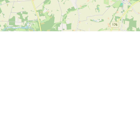
Kontakta oss
SPORTI I/S
CVR-nummer 31140439
Bygmarksvej 6
DK-2605 Brøndby