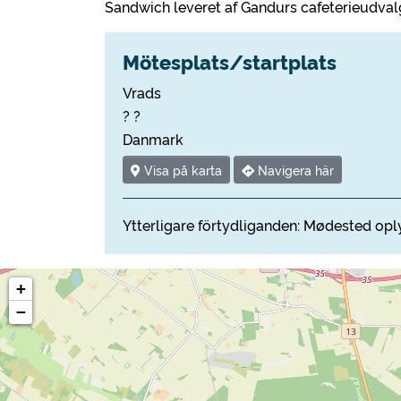
Sandwich leveret af Gandurs cafeterieudvalg
Mötesplats/startplats
Vrads
? ?
Danmark
Visa på karta
Navigera här
Ytterligare förtydliganden: Mødested oply
+
−