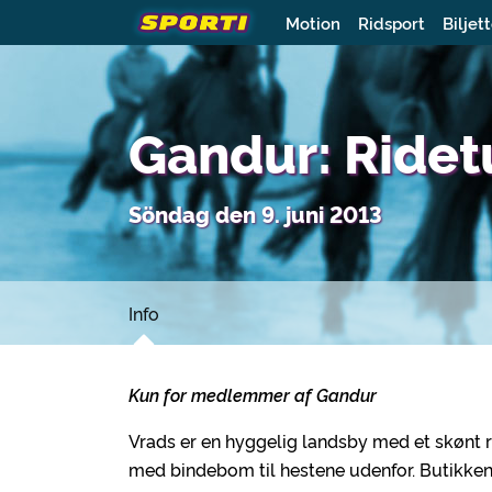
Motion
Ridsport
Biljet
Gandur: Ridet
Söndag den 9. juni 2013
Info
Kun for medlemmer af Gandur
Vrads er en hyggelig landsby med et skønt r
med bindebom til hestene udenfor. Butikken 