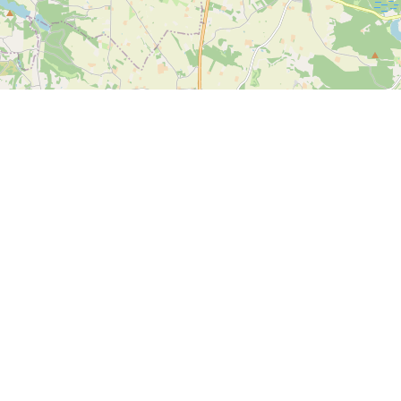
Leaflet
| ©
OpenStreetMap contributors