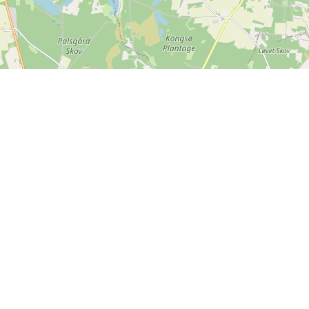
Mer information
Återkoppling
Villkor och anvisningar
Finns det något vi kan
Integritetspolicy
förbättra på SPORTI?
Hjälpcenter
Skicka din feedback