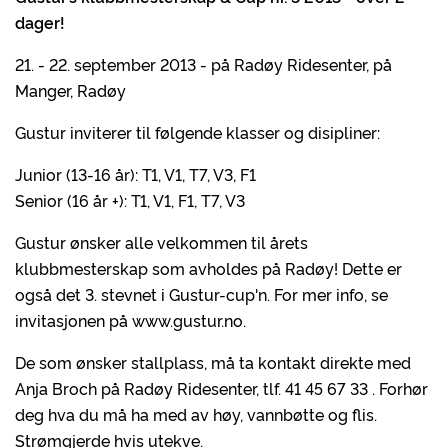
dager!
21. - 22. september 2013 - på Radøy Ridesenter, på
Manger, Radøy
Gustur inviterer til følgende klasser og disipliner:
Junior (13-16 år): T1, V1, T7, V3, F1
Senior (16 år +): T1, V1, F1, T7, V3
Gustur ønsker alle velkommen til årets
klubbmesterskap som avholdes på Radøy! Dette er
også det 3. stevnet i Gustur-cup'n. For mer info, se
invitasjonen på www.gustur.no.
De som ønsker stallplass, må ta kontakt direkte med
Anja Broch på Radøy Ridesenter, tlf. 41 45 67 33 . Forhør
deg hva du må ha med av høy, vannbøtte og flis.
Strømgjerde hvis utekve.