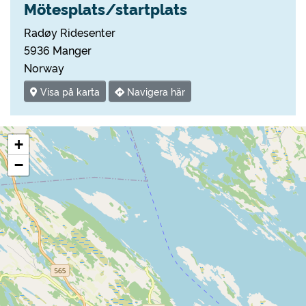
Mötesplats/startplats
Radøy Ridesenter
5936 Manger
Norway
Visa på karta
Navigera här
+
−