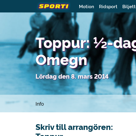
Motion
Ridsport
Biljet
Toppur: ½-dags
Omegn
Lördag den 8. mars 2014
Info
Skriv till arrangören: