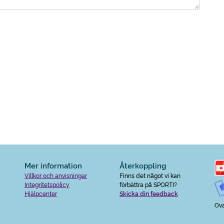
Mer information
Återkoppling
Villkor och anvisningar
Finns det något vi kan
Integritetspolicy
förbättra på SPORTI?
Hjälpcenter
Skicka din feedback
Ova