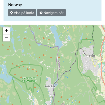
Norway
Visa på karta
Navigera här
+
−