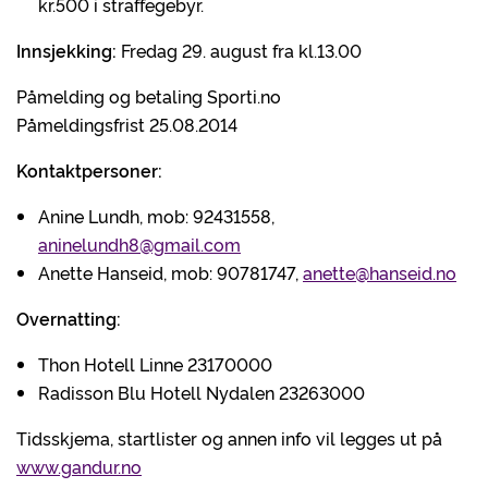
kr.500 i straffegebyr.
Innsjekking:
Fredag 29. august fra kl.13.00
Påmelding og betaling Sporti.no
Påmeldingsfrist 25.08.2014
Kontaktpersoner:
Anine Lundh, mob: 92431558,
aninelundh8@gmail.com
Anette Hanseid, mob: 90781747,
anette@hanseid.no
Overnatting:
Thon Hotell Linne 23170000
Radisson Blu Hotell Nydalen 23263000
Tidsskjema, startlister og annen info vil legges ut på
www.gandur.no