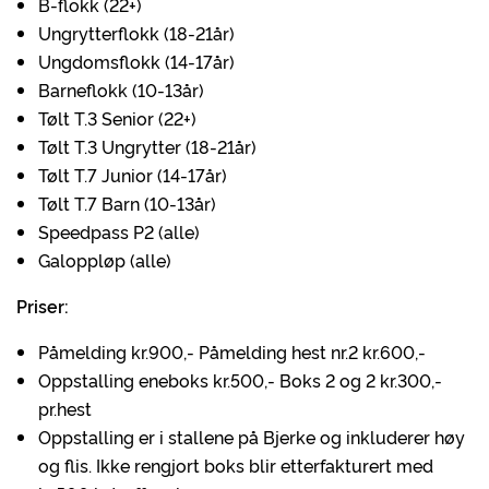
B-flokk (22+)
Ungrytterflokk (18-21år)
Ungdomsflokk (14-17år)
Barneflokk (10-13år)
Tølt T.3 Senior (22+)
Tølt T.3 Ungrytter (18-21år)
Tølt T.7 Junior (14-17år)
Tølt T.7 Barn (10-13år)
Speedpass P2 (alle)
Galoppløp (alle)
Priser:
Påmelding kr.900,- Påmelding hest nr.2 kr.600,-
Oppstalling eneboks kr.500,- Boks 2 og 2 kr.300,-
pr.hest
Oppstalling er i stallene på Bjerke og inkluderer høy
og flis. Ikke rengjort boks blir etterfakturert med