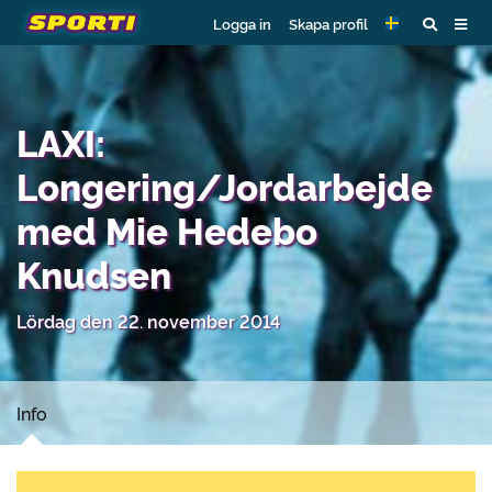
Logga in
Skapa profil
LAXI:
Longering/Jordarbejde
med Mie Hedebo
Knudsen
Lördag den 22. november 2014
Info