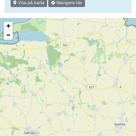
Visa på karta
Navigera här
+
−