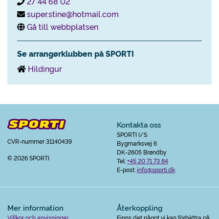
27 44 68 02
super.stine@hotmail.com
Gå till webbplatsen
Se arrangørklubben på SPORTI
Hildingur
Kontakta oss
SPORTI I/S
CVR-nummer 31140439
Bygmarksvej 6
DK-2605 Brøndby
© 2026 SPORTI
Tel:
+45 20 71 73 84
E-post:
info@sporti.dk
Mer information
Återkoppling
Villkor och anvisningar
Finns det något vi kan förbättra på