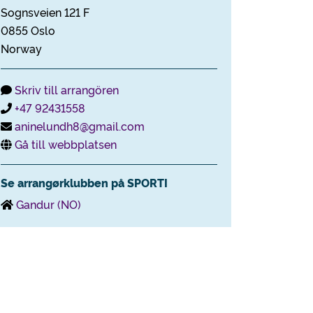
Sognsveien 121 F
0855 Oslo
Norway
Skriv till arrangören
+47 92431558
aninelundh8@gmail.com
Gå till webbplatsen
Se arrangørklubben på SPORTI
Gandur (NO)