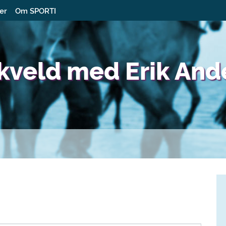
ter
Om SPORTI
kveld med Erik And