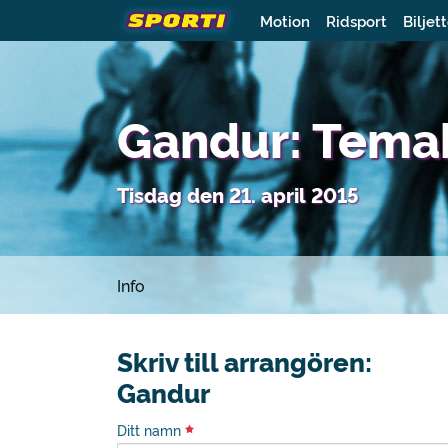
Motion
Ridsport
Biljet
Gandur: Tema
Tisdag den 21. april 2015
Info
Skriv till arrangören:
Gandur
Ditt namn