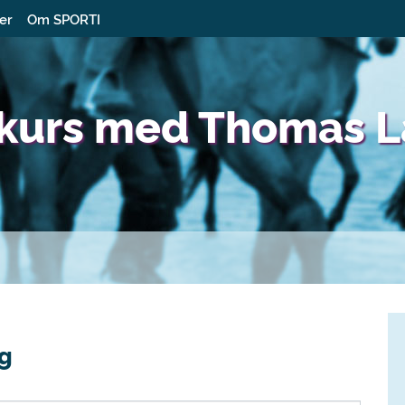
ter
Om SPORTI
ekurs med Thomas L
ng