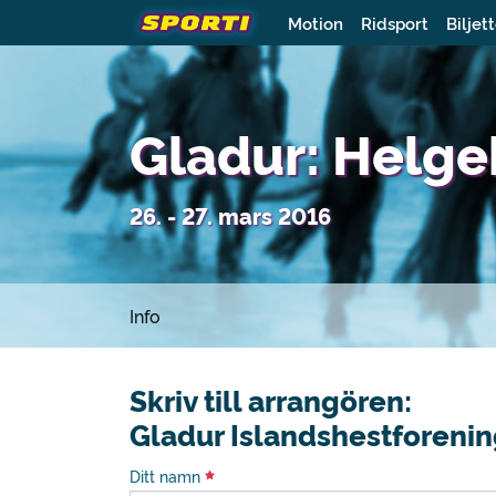
Motion
Ridsport
Biljet
Gladur: Helg
26. - 27. mars 2016
Info
Skriv till arrangören:
Gladur Islandshestforeni
Ditt namn