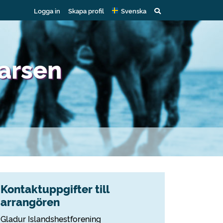
Logga in
Skapa profil
Svenska
arsen
Kontaktuppgifter till
arrangören
Gladur Islandshestforening