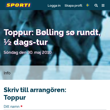
Logga in
Skapa profil
Toppur: Bølling sø rundt,
½ dags-tur
Söndag den 30. maj 2010
Info
Skriv till arrangören:
Toppur
Ditt namn