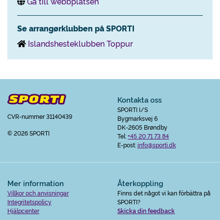
Gå till webbplatsen
Se arrangørklubben på SPORTI
Islandshesteklubben Toppur
Kontakta oss
SPORTI I/S
CVR-nummer 31140439
Bygmarksvej 6
DK-2605 Brøndby
© 2026 SPORTI
Tel:
+45 20 71 73 84
E-post:
info@sporti.dk
Mer information
Återkoppling
Villkor och anvisningar
Finns det något vi kan förbättra på
Integritetspolicy
SPORTI?
Hjälpcenter
Skicka din feedback