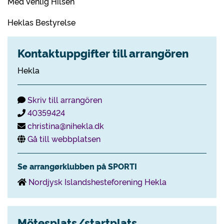
Med Venlig Hilsen
Heklas Bestyrelse
Kontaktuppgifter till arrangören
Hekla
Skriv till arrangören
40359424
christina@nihekla.dk
Gå till webbplatsen
Se arrangørklubben på SPORTI
Nordjysk Islandshesteforening Hekla
Mötesplats/startplats