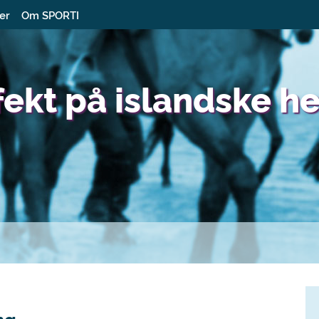
ter
Om SPORTI
fekt på islandske h