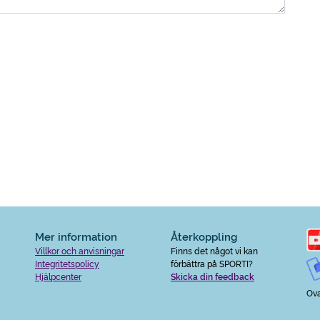
Mer information
Återkoppling
Villkor och anvisningar
Finns det något vi kan
Integritetspolicy
förbättra på SPORTI?
Hjälpcenter
Skicka din feedback
Ova