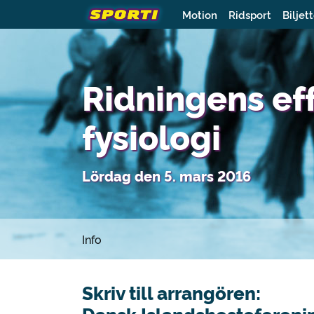
Motion
Ridsport
Biljet
Ridningens ef
fysiologi
Lördag den 5. mars 2016
Info
Skriv till arrangören: