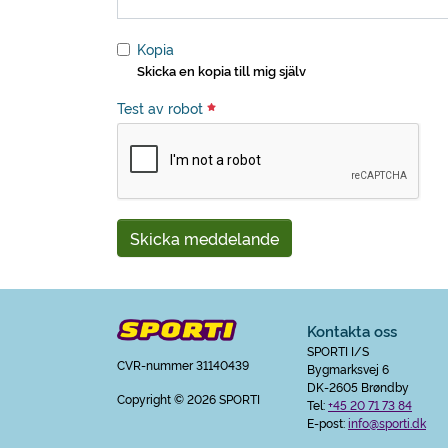
Kopia
Skicka en kopia till mig själv
Test av robot
Skicka meddelande
Kontakta oss
SPORTI I/S
CVR-nummer 31140439
Bygmarksvej 6
DK-2605 Brøndby
Copyright
© 2026 SPORTI
Tel:
+45 20 71 73 84
E-post:
info@sporti.dk