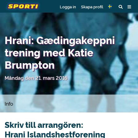
Logga in
Skapa profil
Hrani: Gædingakeppni
trening med Katie
Brumpton
Måndag den 21. mars 2016
Info
Skriv till arrangören:
Hrani Islandshestforening