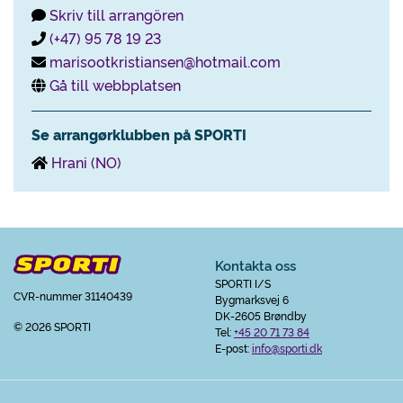
Skriv till arrangören
(+47) 95 78 19 23
marisootkristiansen@hotmail.com
Gå till webbplatsen
Se arrangørklubben på SPORTI
Hrani (NO)
Kontakta oss
SPORTI I/S
CVR-nummer 31140439
Bygmarksvej 6
DK-2605 Brøndby
© 2026 SPORTI
Tel:
+45 20 71 73 84
E-post:
info@sporti.dk