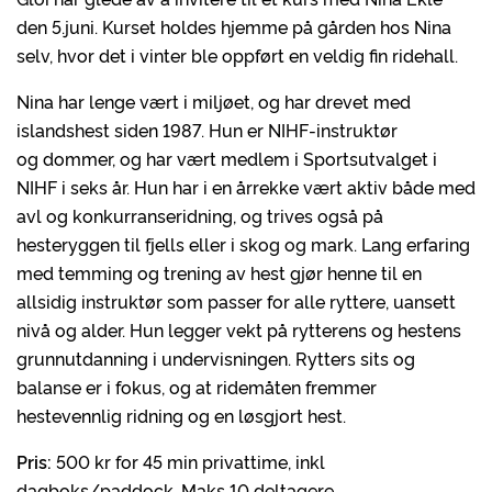
den 5.juni. Kurset holdes hjemme på gården hos Nina
selv, hvor det i vinter ble oppført en veldig fin ridehall.
Nina har lenge vært i miljøet, og har drevet med
islandshest siden 1987. Hun er NIHF-instruktør
og dommer, og har vært medlem i Sportsutvalget i
NIHF i seks år. Hun har i en årrekke vært aktiv både med
avl og konkurranseridning, og trives også på
hesteryggen til fjells eller i skog og mark. Lang erfaring
med temming og trening av hest gjør henne til en
allsidig instruktør som passer for alle ryttere, uansett
nivå og alder. Hun legger vekt på rytterens og hestens
grunnutdanning i undervisningen. Rytters sits og
balanse er i fokus, og at ridemåten fremmer
hestevennlig ridning og en løsgjort hest.
Pris:
500 kr for 45 min privattime, inkl
dagboks/paddock. Maks 10 deltagere