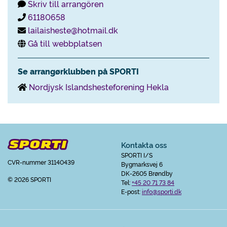
Skriv till arrangören
61180658
lailaisheste@hotmail.dk
Gå till webbplatsen
Se arrangørklubben på SPORTI
Nordjysk Islandshesteforening Hekla
Kontakta oss
SPORTI I/S
CVR-nummer 31140439
Bygmarksvej 6
DK-2605 Brøndby
© 2026 SPORTI
Tel:
+45 20 71 73 84
E-post:
info@sporti.dk