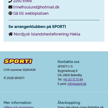
2291 6566
trinefroulund@hotmail.dk
Gå till webbplatsen
Se arrangørklubben på SPORTI
Nordjysk Islandshesteforening Hekla
Kontakta oss
SPORTI I/S
CVR-nummer 31140439
Bygmarksvej 6
DK-2605 Brøndby
© 2026 SPORTI
Tel:
+45 20 71 73 84
E-post:
info@sporti.dk
Mer information
Återkoppling
Villkor och anvisningar
Finns det något vi kan förbättra på