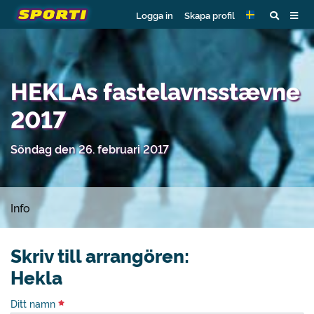
Logga in
Skapa profil
HEKLAs fastelavnsstævne
2017
Söndag den 26. februari 2017
Info
Skriv till arrangören:
Hekla
Ditt namn