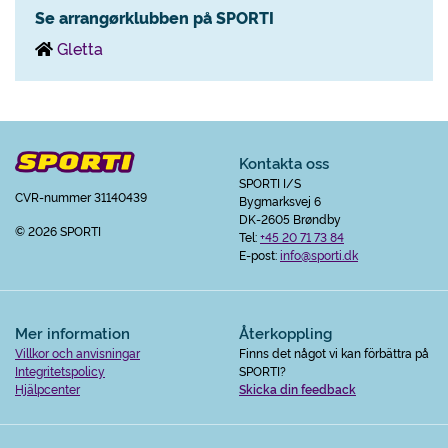
Se arrangørklubben på SPORTI
Gletta
Kontakta oss
SPORTI I/S
CVR-nummer 31140439
Bygmarksvej 6
DK-2605 Brøndby
© 2026 SPORTI
Tel:
+45 20 71 73 84
E-post:
info@sporti.dk
Mer information
Återkoppling
Villkor och anvisningar
Finns det något vi kan förbättra på
Integritetspolicy
SPORTI?
Hjälpcenter
Skicka din feedback