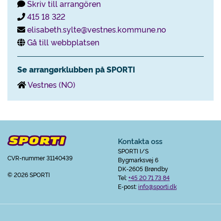
Skriv till arrangören
415 18 322
elisabeth.sylte@vestnes.kommune.no
Gå till webbplatsen
Se arrangørklubben på SPORTI
Vestnes (NO)
Kontakta oss
SPORTI I/S
CVR-nummer 31140439
Bygmarksvej 6
DK-2605 Brøndby
© 2026 SPORTI
Tel:
+45 20 71 73 84
E-post:
info@sporti.dk