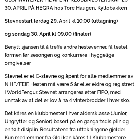
30. APRIL PÅ HEGRA hos Tore Haugen, Kyllobakken
Stevnestart lørdag 29. April kl 10.00 (uttagning)
og søndag 30. April kl 09.00 (finaler)
Benytt sjansen til å treffe andre hestevenner, få testet
formen før sesongen og konkurrere i hyggelige
omgivelser.
Stevnet er et C-stevne og åpent for alle medlemmer av
NIHF/FEIF. Hesten må være 5 år eller eldre og registrert
i WorldFengur. Stevnet arrangeres etter FIPO, med
unntak av at det er lov å ha 4 vinterbrodder i hver sko.
Det kåres en klubbmester i hver aldersklasse (Junior,
Ungrytter og Senior) basert på en gangartsdisiplin og
en tølt disiplin. Resultatene fra uttakningene gjelder.
Kun medlemmer fra Gloi kan kåres til Klubbmestere.