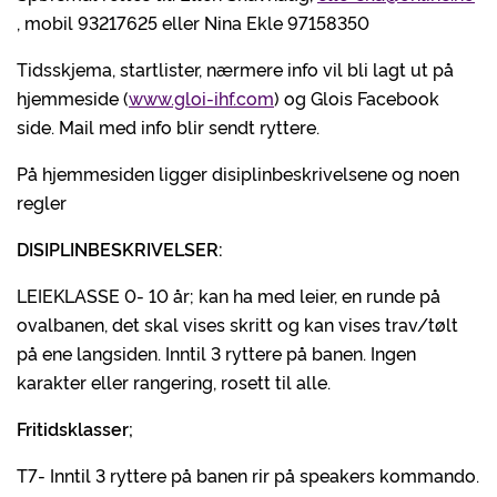
, mobil 93217625 eller Nina Ekle 97158350
Tidsskjema, startlister, nærmere info vil bli lagt ut på
hjemmeside (
www.gloi-ihf.com
) og Glois Facebook
side. Mail med info blir sendt ryttere.
På hjemmesiden ligger disiplinbeskrivelsene og noen
regler
DISIPLINBESKRIVELSER:
LEIEKLASSE 0- 10 år; kan ha med leier, en runde på
ovalbanen, det skal vises skritt og kan vises trav/tølt
på ene langsiden. Inntil 3 ryttere på banen. Ingen
karakter eller rangering, rosett til alle.
Fritidsklasser;
T7- Inntil 3 ryttere på banen rir på speakers kommando.