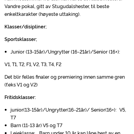
Vandre pokal, gitt av Stugudalshester, til beste
enkeltkarakter (høyeste uttaking).
Klasser/disipliner;
Sportsklasser;
Junior (13-15år)/Ungrytter (16-21år)/Senior (16+):
V1, T1, T2, F1, V2, T3, T4, F2
Det blir felles finaler og premiering innen samme gren
(f.eks V1 og V2)
Fritidsklasser:
junior(13-15år)/Ungrytter(16-21år)/ Senior(16+): V5,
T7
Barn (11-13 år) V5 og T7
Leieklasse: Barn under 10 år kan låne hest av en