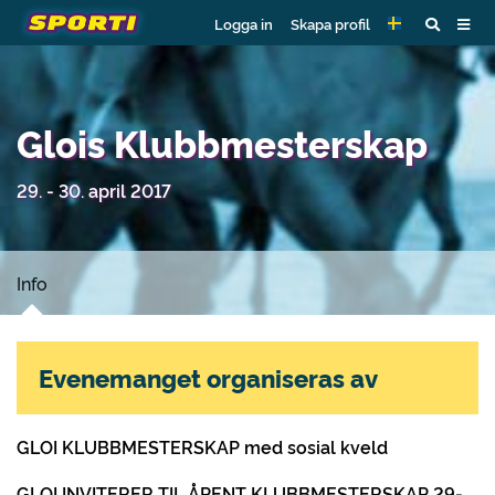
Logga in
Skapa profil
Glois Klubbmesterskap
29. - 30. april 2017
Info
Evenemanget organiseras av
GLOI KLUBBMESTERSKAP med sosial kveld
GLOI INVITERER TIL ÅPENT KLUBBMESTERSKAP 29-