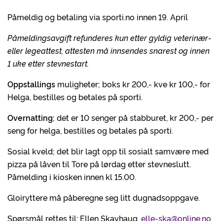
Påmeldig og betaling via sporti.no innen 19. April
Påmeldingsavgift refunderes kun etter gyldig veterinær-
eller legeattest, attesten må innsendes snarest og innen
1 uke etter stevnestart.
Oppstallings
muligheter; boks kr 200,- kve kr 100,- for
Helga, bestilles og betales på sporti.
Overnatting
; det er 10 senger på stabburet, kr 200,- per
seng for helga, bestilles og betales på sporti.
Sosial kveld; det blir lagt opp til sosialt samvære med
pizza på låven til Tore på lørdag etter stevneslutt.
Påmelding i kiosken innen kl 15.00.
Gloiryttere må påberegne seg litt dugnadsoppgave.
Spørsmål rettes til: Ellen Skavhaug,
elle-ska@online.no