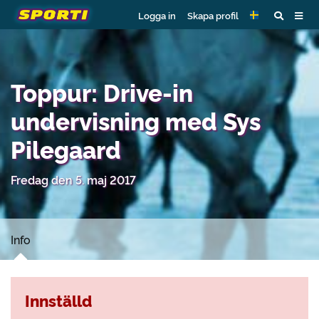
Logga in
Skapa profil
Toppur: Drive-in
undervisning med Sys
Pilegaard
Fredag den 5. maj 2017
Info
Innställd