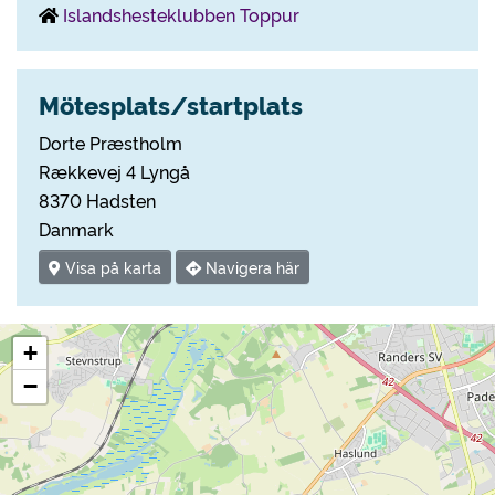
Islandshesteklubben Toppur
Mötesplats/startplats
Dorte Præstholm
Rækkevej 4 Lyngå
8370 Hadsten
Danmark
Visa på karta
Navigera här
+
−