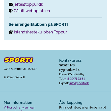
jette@toppur.dk
Gå till webbplatsen
Se arrangørklubben på SPORTI
Islandshesteklubben Toppur
Kontakta oss
SPORTI I/S
CVR-nummer 31140439
Bygmarksvej 6
DK-2605 Brøndby
© 2026 SPORTI
Tel:
+45 20 71 73 84
E-post:
info@sporti.dk
Mer information
Återkoppling
Villkor och anvisningar
Finns det något vi kan förbättra på