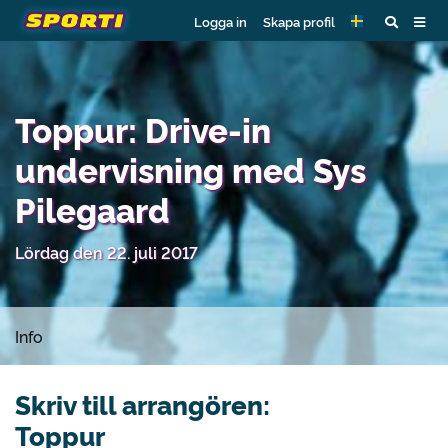
Logga in
Skapa profil
Toppur: Drive-in
undervisning med Sys
Pilegaard
Lördag den 22. juli 2017
Info
Skriv till arrangören:
Toppur