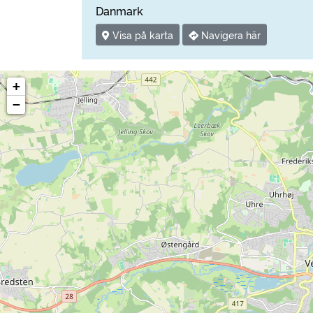
Danmark
Visa på karta
Navigera här
+
−