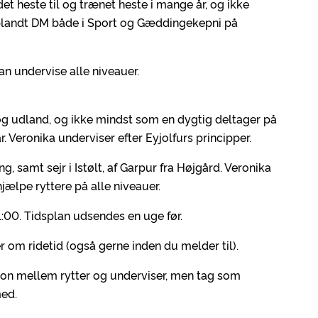
edet heste til og trænet heste i mange år, og ikke
iblandt DM både i Sport og Gæddingekepni på
an undervise alle niveauer.
og udland, og ikke mindst som en dygtig deltager på
r. Veronika underviser efter Eyjolfurs principper.
ng, samt sejr i Istølt, af Garpur fra Højgård. Veronika
jælpe ryttere på alle niveauer.
1:00. Tidsplan udsendes en uge før.
 om ridetid (også gerne inden du melder til).
ion mellem rytter og underviser, men tag som
med.