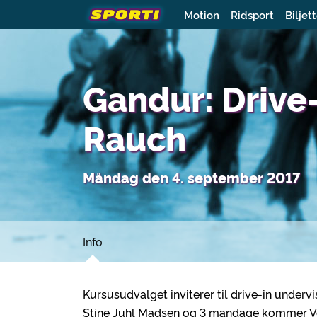
Motion
Ridsport
Biljet
Gandur: Drive
Rauch
Måndag den 4. september 2017
Info
Kursusudvalget inviterer til drive-in unde
Stine Juhl Madsen og 3 mandage kommer V