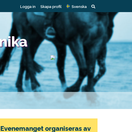
Logga in
Skapa profil
Svenska
nika
Evenemanget organiseras av