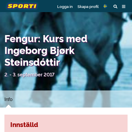
Logga in
Skapa profil
Fengur: Kurs med
Ingeborg Bjørk
Steinsdóttir
2. - 3. september 2017
Info
Innställd