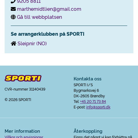
9205 8811
marthemidtlien@gmail.com
Gå till webbplatsen
Se arrangørklubben på SPORTI
Sleipnir (NO)
Kontakta oss
SPORTI I/S
CVR-nummer 31140439
Bygmarksvej 6
DK-2605 Brøndby
© 2026 SPORTI
Tel:
+45 20 71 73 84
E-post:
info@sporti.dk
Mer information
Återkoppling
Villkor och anvisningar
Finns det något vi kan förbättra på