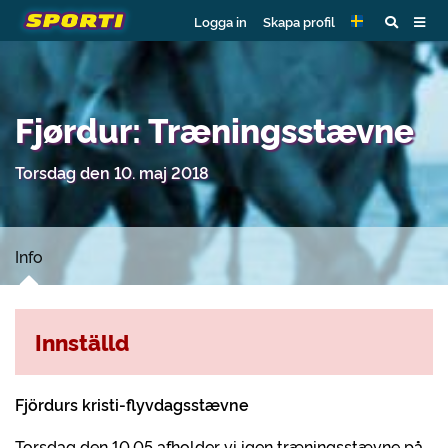
Logga in
Skapa profil
Fjørdur: Træningsstævne
Torsdag den 10. maj 2018
Info
Innställd
Fjördurs kristi-flyvdagsstævne
Torsdag den 10.05 afholder vi igen træningsstævne på