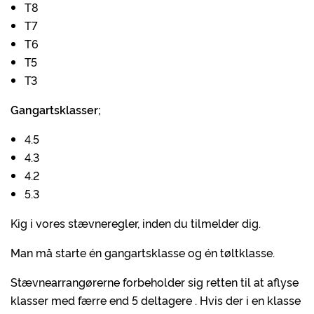
T8
T7
T6
T5
T3
Gangartsklasser;
4.5
4.3
4.2
5.3
Kig i vores stævneregler, inden du tilmelder dig.
Man må starte én gangartsklasse og én tøltklasse.
Stævnearrangørerne forbeholder sig retten til at aflyse
klasser med færre end 5 deltagere . Hvis der i en klasse