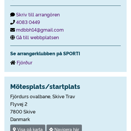
Skriv till arrangören
4083 0449
mdbbh14@gmail.com
Gå till webbplatsen
Se arrangørklubben på SPORTI
Fjörður
Mötesplats/startplats
Fjördurs ovalbane, Skive Trav
Flyvej 2
7800 Skive
Danmark
Visa på karta
Navigera här