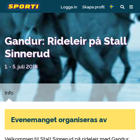
Logga in
Skapa profil
Gandur: Rideleir på Stall
Sinnerud
1. - 5. juli 2018
Info
Evenemanget organiseras av
Velkommen til Stall Sinnerud på rideleir med Gandur