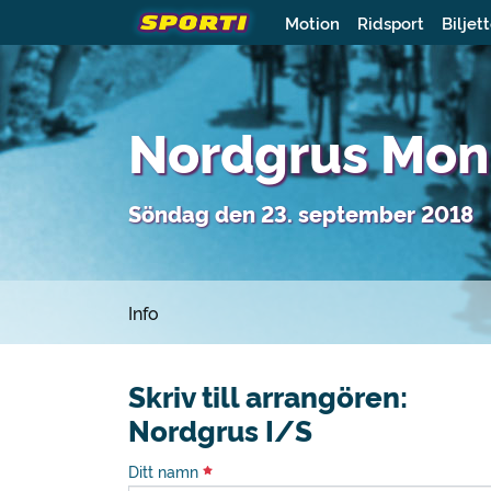
Motion
Ridsport
Biljet
Nordgrus Mo
Söndag den 23. september 2018
Info
Skriv till arrangören:
Nordgrus I/S
Ditt namn