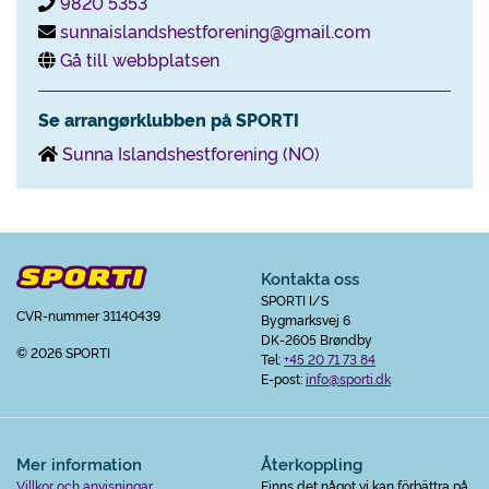
9820 5353
sunnaislandshestforening@gmail.com
Gå till webbplatsen
Se arrangørklubben på SPORTI
Sunna Islandshestforening (NO)
Kontakta oss
SPORTI I/S
CVR-nummer 31140439
Bygmarksvej 6
DK-2605 Brøndby
© 2026 SPORTI
Tel:
+45 20 71 73 84
E-post:
info@sporti.dk
Mer information
Återkoppling
Villkor och anvisningar
Finns det något vi kan förbättra på