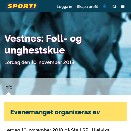
Logga in
Skapa profil
Vestnes: Føll- og
unghestskue
Lördag den 10. november 2018
Info
Evenemanget organiseras av
Lørdag 10. november 2018 på Stall SP i Hjelvika.