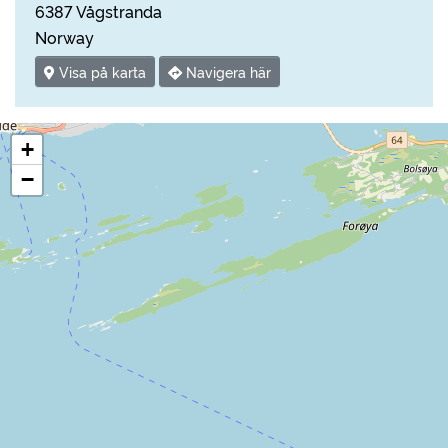
6387 Vågstranda
Norway
Visa på karta
Navigera här
+
−