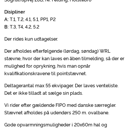
Disipliner
A:
T.1, T.2, 4.1, 5.1, PP1, P2
B:
T.3, T4, 4.2, 5.2
Der rides kun udtagelser.
Der afholdes efterfølgende (lørdag, søndag) WRL
stævne, hvor der kan laves en åben tilmelding, så der er
mulighed for oprykning, hvis man opnår
kvalifikationskravene til pointstævnet.
Deltagerantal max 55 ekvipager. Der laves venteliste.
Det er ikke tilladt at sælge sin plads.
Vi rider efter gældende FIPO med danske særregler.
Stævnet afholdes på udendørs 250 m. ovalbane.
Gode opvarmningsmuligheder i 20x60m hal og