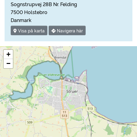
Sognstrupvej 28B Nr. Felding
7500 Holstebro
Danmark
Visa på karta
Navigera här
+
−