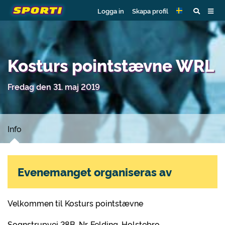
Logga in
Skapa profil
Kosturs pointstævne WRL
Fredag den 31. maj 2019
Info
Evenemanget organiseras av
Velkommen til Kosturs pointstævne
Sognstrupvej 28B, Nr. Felding, Holstebro