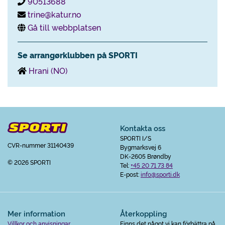
90513688
trine@katur.no
Gå till webbplatsen
Se arrangørklubben på SPORTI
Hrani (NO)
Kontakta oss
SPORTI I/S
CVR-nummer 31140439
Bygmarksvej 6
DK-2605 Brøndby
© 2026 SPORTI
Tel:
+45 20 71 73 84
E-post:
info@sporti.dk
Mer information
Återkoppling
Villkor och anvisningar
Finns det något vi kan förbättra på