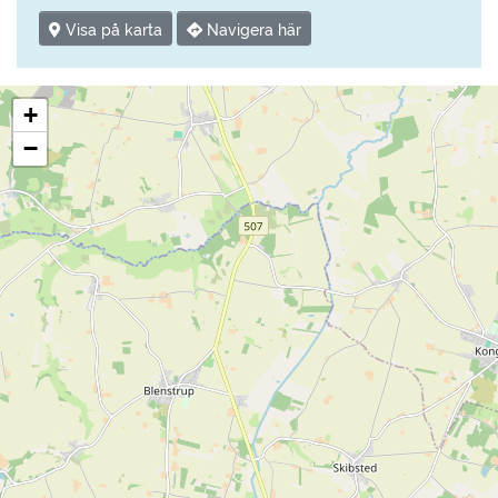
Visa på karta
Navigera här
+
−