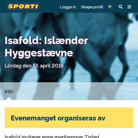
Logga in
Skapa profil
Isafold: Islænder
Hyggestævne
Lördag den 13. april 2019
Info
Evenemanget organiseras av
Isafold inviterer egne medlemmer, Tisted