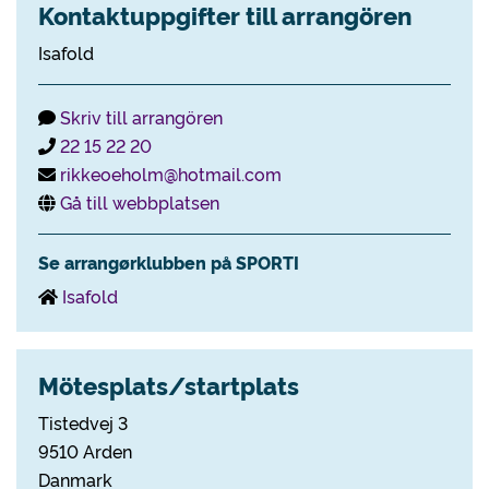
Kontaktuppgifter till arrangören
Isafold
Skriv till arrangören
22 15 22 20
rikkeoeholm@hotmail.com
Gå till webbplatsen
Se arrangørklubben på SPORTI
Isafold
Mötesplats/startplats
Tistedvej 3
9510 Arden
Danmark