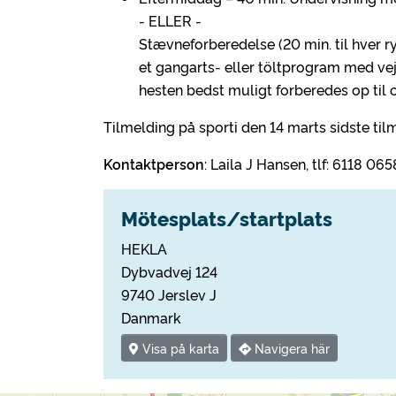
- ELLER -
Stævneforberedelse (20 min. til hver r
et gangarts- eller töltprogram med ve
hesten bedst muligt forberedes op til 
Tilmelding på sporti den 14 marts sidste tilm
Kontaktperson
: Laila J Hansen, tlf: 6118 06
Mötesplats/startplats
HEKLA
Dybvadvej 124
9740 Jerslev J
Danmark
Visa på karta
Navigera här