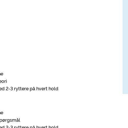
ne
eori
d 2-3 ryttere på hvert hold
ne
 spørgsmål
d 2-3 ryttere på hvert hold