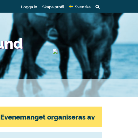
Logga in
Skapa profil
Svenska
und
Evenemanget organiseras av