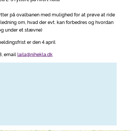
ytter på ovalbanen med mulighed for at prøve at ride
jledning om, hvad der evt. kan forbedres og hvordan
og under et stævne)
eldingsfrist er den 4 april
58, email
laila@nihekla.dk