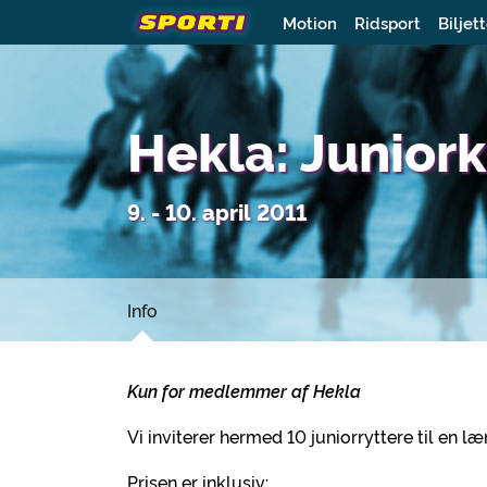
Motion
Ridsport
Biljet
Hekla: Junior
9. - 10. april 2011
Info
Kun for medlemmer af Hekla
Vi inviterer hermed 10 juniorryttere til en
Prisen er inklusiv: