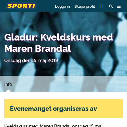
Logga in
Skapa profil
Gladur: Kveldskurs med
Maren Brandal
Onsdag den 15. maj 2019
Info
Evenemanget organiseras av
Kveldskurs med Maren Brandal onsdag 15 mai.