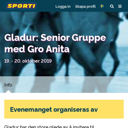
Logga in
Skapa profil
Gladur: Senior Gruppe
med Gro Anita
19. - 20. oktober 2019
Info
Evenemanget organiseras av
Gladur har den store glede av å invitere til