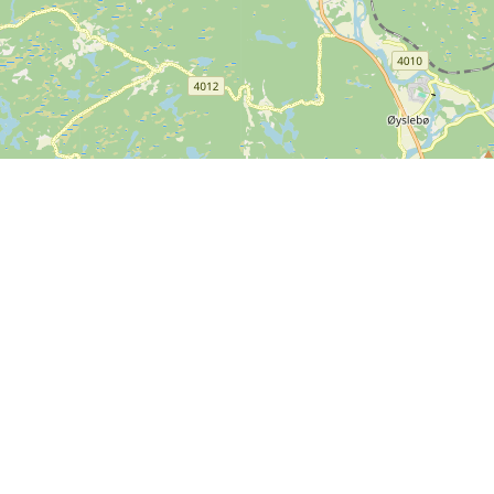
Leaflet
| ©
OpenStreetMap contributors