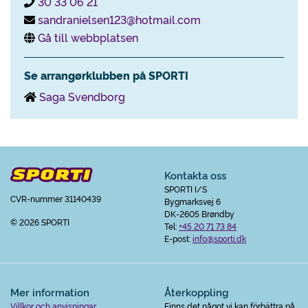
30 33 06 21
sandranielsen123@hotmail.com
Gå till webbplatsen
Se arrangørklubben på SPORTI
Saga Svendborg
Kontakta oss
SPORTI I/S
CVR-nummer 31140439
Bygmarksvej 6
DK-2605 Brøndby
© 2026 SPORTI
Tel:
+45 20 71 73 84
E-post:
info@sporti.dk
Mer information
Återkoppling
Villkor och anvisningar
Finns det något vi kan förbättra på