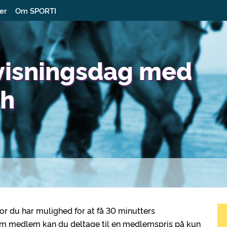
ter
Om SPORTI
visningsdag med
ch
r du har mulighed for at få 30 minutters
om medlem kan du deltage til en medlemspris på kun