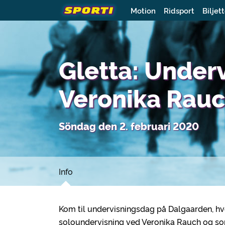
Motion
Ridsport
Biljet
Gletta: Under
Veronika Rau
Söndag den 2. februari 2020
Info
Kom til undervisningsdag på Dalgaarden, hvo
soloundervisning ved Veronika Rauch og s