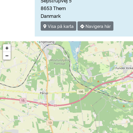
Sepstrupvej 5
8653 Them
Danmark
Visa på karta
Navigera här
+
−