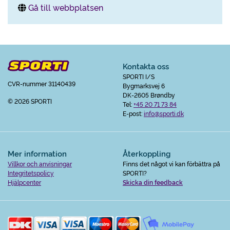
Gå till webbplatsen
Kontakta oss
SPORTI I/S
CVR-nummer 31140439
Bygmarksvej 6
DK-2605 Brøndby
© 2026 SPORTI
Tel:
+45 20 71 73 84
E-post:
info@sporti.dk
Mer information
Återkoppling
Villkor och anvisningar
Finns det något vi kan förbättra på
Integritetspolicy
SPORTI?
Hjälpcenter
Skicka din feedback