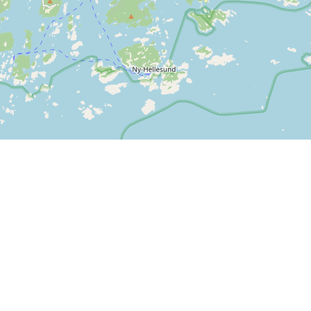
Mer information
Återkoppling
Villkor och anvisningar
Finns det något vi kan
Integritetspolicy
förbättra på SPORTI?
Hjälpcenter
Skicka din feedback
Ova