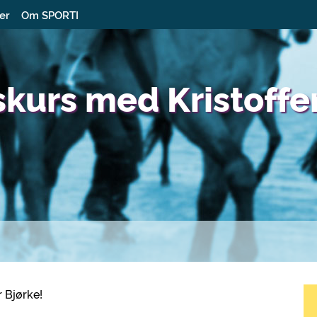
ter
Om SPORTI
skurs med Kristoffe
r Bjørke!