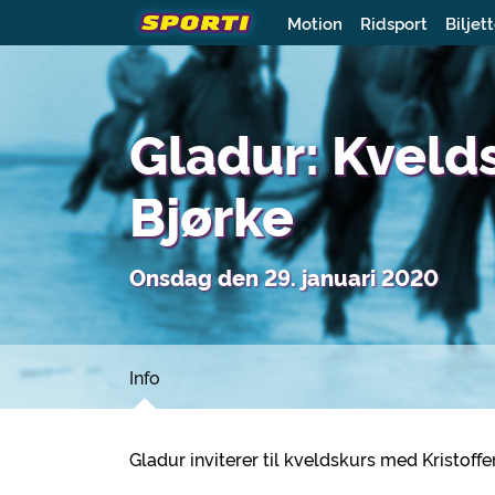
Motion
Ridsport
Biljet
Gladur: Kveld
Bjørke
Onsdag den 29. januari 2020
Info
Gladur inviterer til kveldskurs med Kristoffe