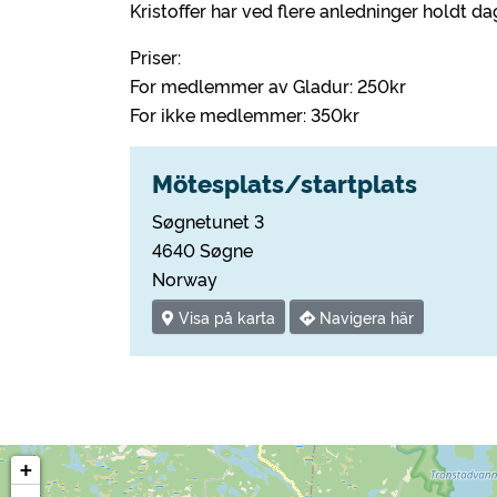
Kristoffer har ved flere anledninger holdt da
Priser:
For medlemmer av Gladur: 250kr
For ikke medlemmer: 350kr
Mötesplats/startplats
Søgnetunet 3
4640 Søgne
Norway
Visa på karta
Navigera här
+