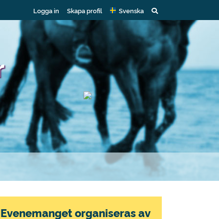
Logga in
Skapa profil
Svenska
r
Evenemanget organiseras av