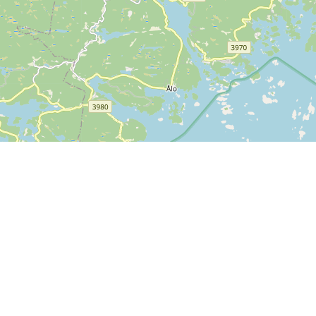
Kontakta oss
SPORTI I/S
CVR-nummer 31140439
Bygmarksvej 6
DK-2605 Brøndby
Copyright
© 2026 SPORTI
Tel:
+45 20 71 73 84
E-post:
info@sporti.dk