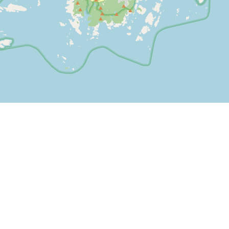
Leaflet
| ©
OpenStreetMap contributors
nstående betalningsalternativ kan användas på SPORTI.