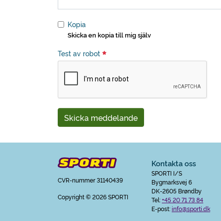
Kopia
Skicka en kopia till mig själv
Test av robot
Skicka meddelande
Kontakta oss
SPORTI I/S
CVR-nummer 31140439
Bygmarksvej 6
DK-2605 Brøndby
Copyright
© 2026 SPORTI
Tel:
+45 20 71 73 84
E-post:
info@sporti.dk