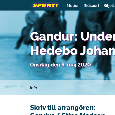
Motion
Ridsport
Biljet
Gandur: Unde
Hedebo Joha
Onsdag den 6. maj 2020
Info
Skriv till arrangören: