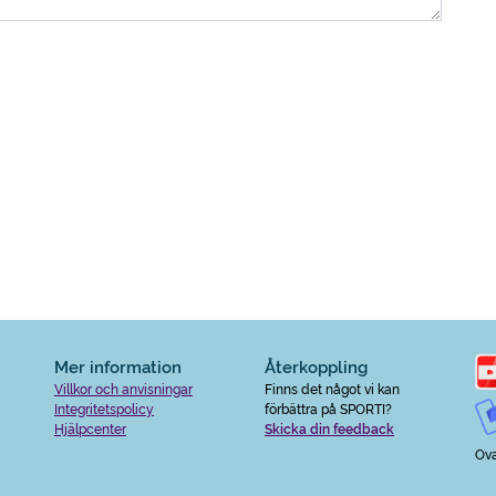
Mer information
Återkoppling
Villkor och anvisningar
Finns det något vi kan
Integritetspolicy
förbättra på SPORTI?
Hjälpcenter
Skicka din feedback
Ova