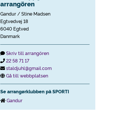
arrangören
Gandur / Stine Madsen
Egtvedvej 18
6040 Egtved
Danmark
Skriv till arrangören
22 58 71 17
staldjuhl@gmail.com
Gå till webbplatsen
Se arrangørklubben på SPORTI
Gandur