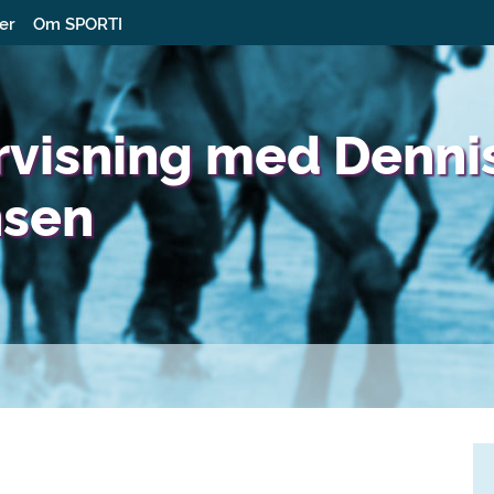
ter
Om SPORTI
rvisning med Denni
nsen