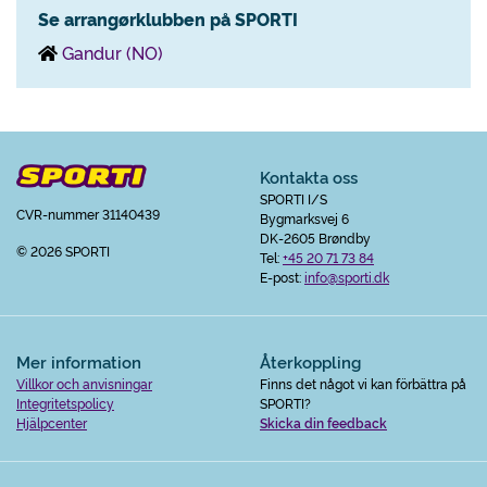
Se arrangørklubben på SPORTI
Gandur (NO)
Kontakta oss
SPORTI I/S
CVR-nummer 31140439
Bygmarksvej 6
DK-2605 Brøndby
© 2026 SPORTI
Tel:
+45 20 71 73 84
E-post:
info@sporti.dk
Mer information
Återkoppling
Villkor och anvisningar
Finns det något vi kan förbättra på
Integritetspolicy
SPORTI?
Hjälpcenter
Skicka din feedback