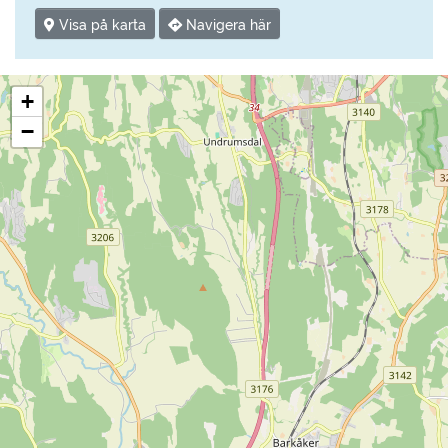
Visa på karta
Navigera här
+
−