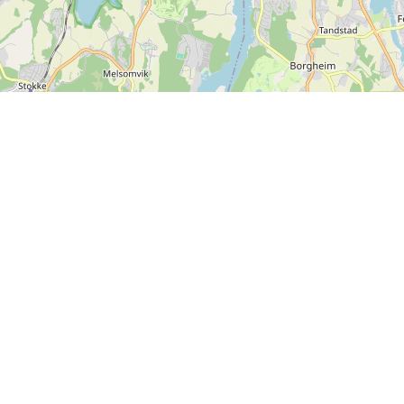
Leaflet
| ©
OpenStreetMap contributors
Kontakta oss
SPORTI I/S
CVR-nummer 31140439
Bygmarksvej 6
DK-2605 Brøndby