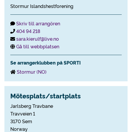
Stormur Islandshestforening
Skriv till arrangören
404 94 218
sara.kierulf@live.no
Gå till webbplatsen
Se arrangørklubben på SPORTI
Stormur (NO)
Mötesplats/startplats
Jarlsberg Travbane
Travveien 1
3170 Sem
Norway