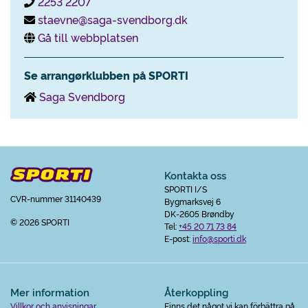
2253 2207
staevne@saga-svendborg.dk
Gå till webbplatsen
Se arrangørklubben på SPORTI
Saga Svendborg
Kontakta oss
SPORTI I/S
CVR-nummer 31140439
Bygmarksvej 6
DK-2605 Brøndby
© 2026 SPORTI
Tel:
+45 20 71 73 84
E-post:
info@sporti.dk
Mer information
Återkoppling
Villkor och anvisningar
Finns det något vi kan förbättra på