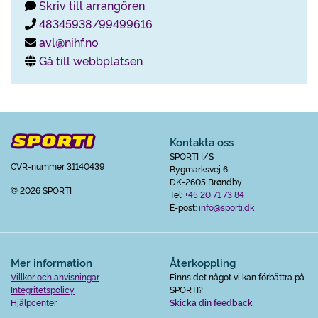
Skriv till arrangören
48345938/99499616
avl@nihf.no
Gå till webbplatsen
Kontakta oss
SPORTI I/S
CVR-nummer 31140439
Bygmarksvej 6
DK-2605 Brøndby
© 2026 SPORTI
Tel:
+45 20 71 73 84
E-post:
info@sporti.dk
Mer information
Återkoppling
Villkor och anvisningar
Finns det något vi kan förbättra på
Integritetspolicy
SPORTI?
Hjälpcenter
Skicka din feedback