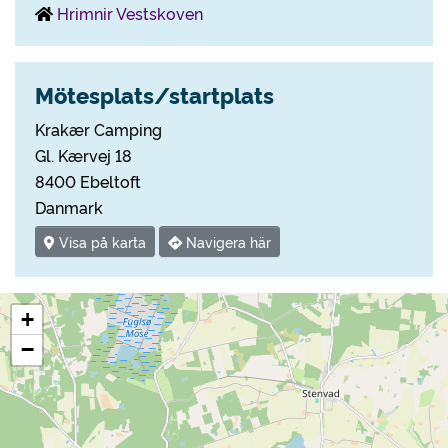
Hrimnir Vestskoven
Mötesplats/startplats
Krakær Camping
Gl. Kærvej 18
8400 Ebeltoft
Danmark
Visa på karta
Navigera här
+
−