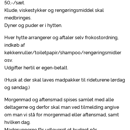
50,-/sæt.
Klude, viskestykker og rengøringsmiddel skal
medbringes.
Dyner og puder er i hytten.
Hver hytte arrangerer og aftaler selv frokostordning,
indkøb af
køkkenruller/toiletpapir/shampoo/rengøringsmidler
osv.
Udgifter hertil er egen-betalt.
(Husk at der skal laves madpakker til rideturene lørdag
og søndag.)
Morgenmad og aftensmad spises samlet med alle
deltagerne og derfor skal man ved tilmelding angive
om man vi stå for morgenmad eller aftensmad, samt
hvilken dag.
Madgrupperne får udleveret et budget når