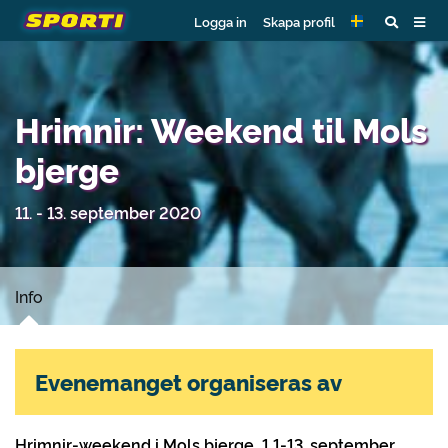
Logga in
Skapa profil
Hrimnir: Weekend til Mols
bjerge
11. - 13. september 2020
Info
Evenemanget organiseras av
Hrimnir-weekend i Mols bjerge, 1 1-13. september