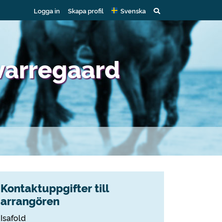
Logga in
Skapa profil
Svenska
varregaard
Kontaktuppgifter till
arrangören
Isafold