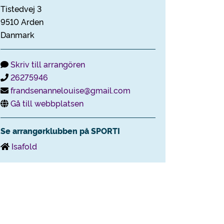
Tistedvej 3
9510 Arden
Danmark
Skriv till arrangören
26275946
frandsenannelouise@gmail.com
Gå till webbplatsen
Se arrangørklubben på SPORTI
Isafold