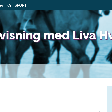
ter
Om SPORTI
rvisning med Liva H