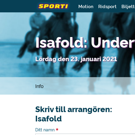
Motion
Ridsport
Biljet
Isafold: Unde
Lördag den 23. januari 2021
Info
Skriv till arrangören:
Isafold
Ditt namn