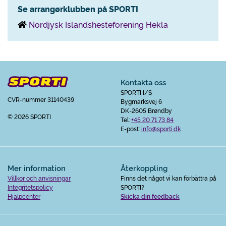
Se arrangørklubben på SPORTI
Nordjysk Islandshesteforening Hekla
Kontakta oss
SPORTI I/S
CVR-nummer 31140439
Bygmarksvej 6
DK-2605 Brøndby
© 2026 SPORTI
Tel:
+45 20 71 73 84
E-post:
info@sporti.dk
Mer information
Återkoppling
Villkor och anvisningar
Finns det något vi kan förbättra på
Integritetspolicy
SPORTI?
Hjälpcenter
Skicka din feedback